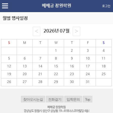
베베궁 창원학원
로그인
월별 행사일정
2026년 07월
S
M
T
W
T
F
S
1
2
3
4
5
6
7
8
9
10
11
12
13
14
15
16
17
18
19
20
21
22
23
24
25
26
27
28
29
30
31
베베궁 창원학원
경상남도 창원시 성산구 상남동 19ㅡ8 위너스코아빌딩 4층|