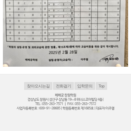
베베궁 창원학원
경상남도 창원시 성산구 상남동 19ㅡ8 위너스코아빌딩 4층|
TEL : 055-263-7571 ㅣ FAX : 055-263-7572
사업자등록번호 : 609-91-28685 | 학원등록번호 제1685호 | 대표자:이주열