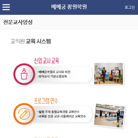
베베궁 창원학원
로그인
전문교사양성