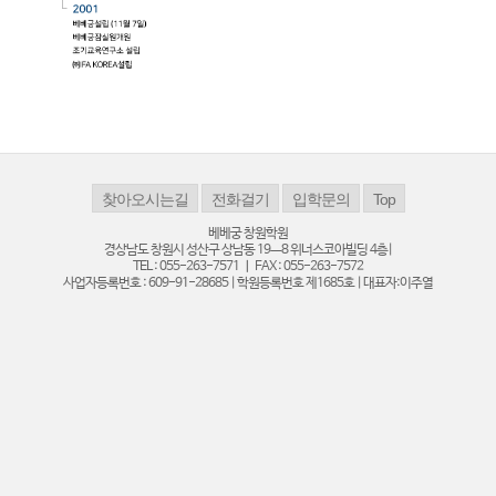
베베궁 창원학원
경상남도 창원시 성산구 상남동 19ㅡ8 위너스코아빌딩 4층|
TEL : 055-263-7571 ㅣ FAX : 055-263-7572
사업자등록번호 : 609-91-28685 | 학원등록번호 제1685호 | 대표자:이주열