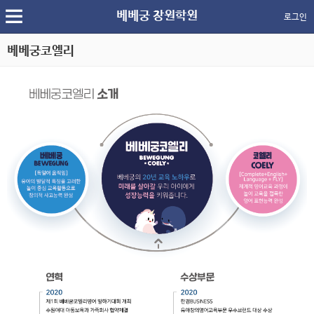
베베궁 창원학원
로그인
베베궁코엘리