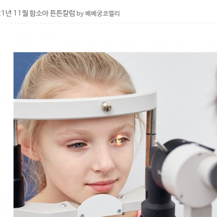
21년 11월 함소아 튼튼칼럼
by 베베궁코엘리