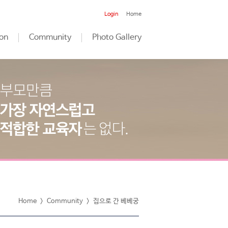
Login
Home
on
Community
Photo Gallery
Home
>
Community
>
집으로 간 베베궁