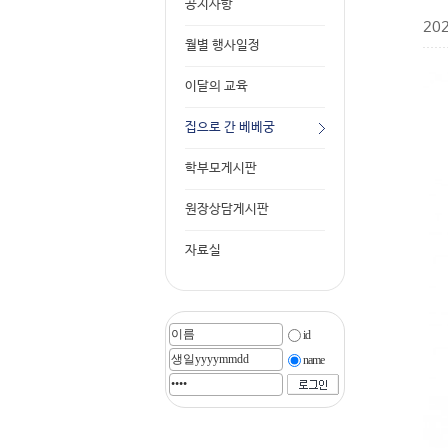
공지사항
20
월별 행사일정
이달의 교육
집으로 간 베베궁
학부모게시판
원장상담게시판
자료실
id
name