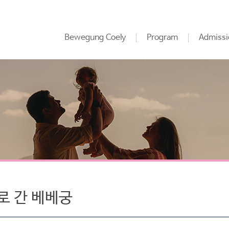
Bewegung Coely
Program
Admissi
로 간 베베궁