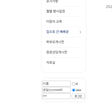
공지사항
20
월별 행사일정
이달의 교육
집으로 간 베베궁
학부모게시판
원장상담게시판
자료실
id
name