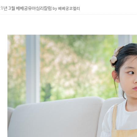
21년 3월 베베궁유아심리칼럼
by 베베궁코엘리