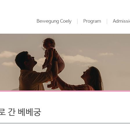
Bewegung Coely
Program
Admissi
로 간 베베궁