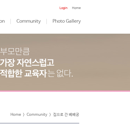
Login
Home
on
Community
Photo Gallery
Home
>
Community
>
집으로 간 베베궁