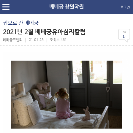
베베궁 창원학원
로그인
집으로 간 베베궁
2021년 2월 베베궁유아심리칼럼
0
베베궁코엘리
21.01.25
조회수 461