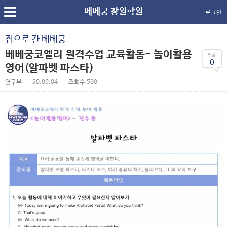
베베궁 창원학원
로그인
집으로 간 베베궁
베베궁코엘리 원격수업 교육활동- 놀이활용
0
영어(알파벳 파스타)
연구부
20.09.04
조회수 530